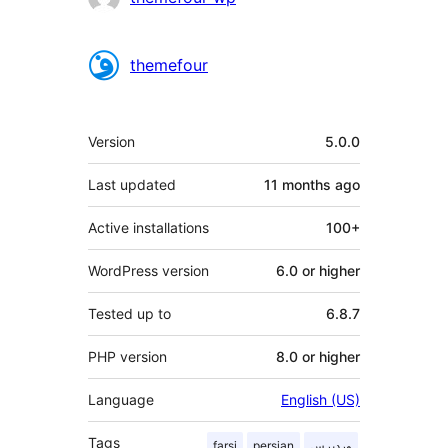
themefour
Meta
Version
5.0.0
Last updated
11 months
ago
Active installations
100+
WordPress version
6.0 or higher
Tested up to
6.8.7
PHP version
8.0 or higher
Language
English (US)
Tags
وردپرس
persian
farsi