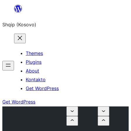
Skip
to
Shqip (Kosovo)
content
Themes
Plugins
About
Kontakto
Get WordPress
Get WordPress