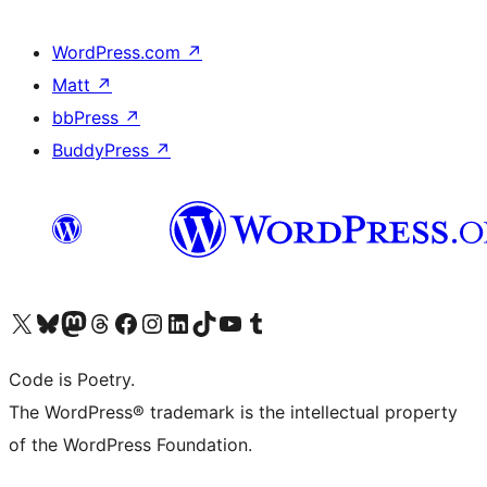
WordPress.com
↗
Matt
↗
bbPress
↗
BuddyPress
↗
Visit our X (formerly Twitter) account
Visit our Bluesky account
Visit our Mastodon account
Visit our Threads account
Visit our Facebook page
Visit our Instagram account
Visit our LinkedIn account
Visit our TikTok account
Visit our YouTube channel
Visit our Tumblr account
Code is Poetry.
The WordPress® trademark is the intellectual property
of the WordPress Foundation.