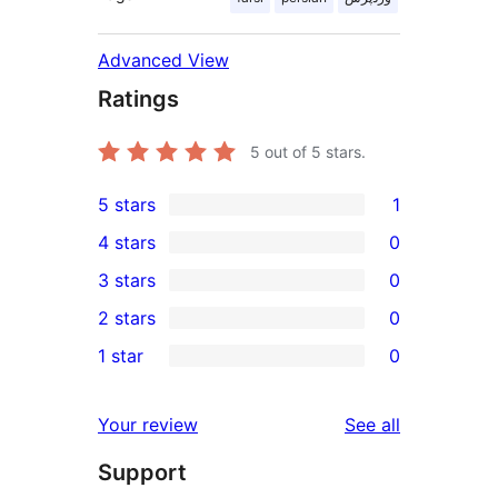
Advanced View
Ratings
5
out of 5 stars.
5 stars
1
1
4 stars
0
5-
0
3 stars
0
star
4-
0
2 stars
0
review
star
3-
0
1 star
0
reviews
star
2-
0
reviews
star
1-
reviews
Your review
See all
reviews
star
Support
reviews