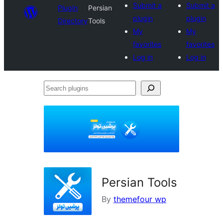
Submit a
Submit a
Plugin
Persian
plugin
plugin
Directory
Tools
My
My
favorites
favorites
Log in
Log in
Search
plugins
Persian Tools
By
themefour wp